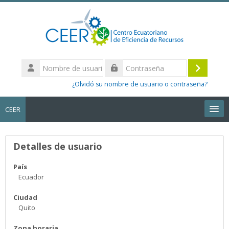
Salta al contenido principal
Nombre
de
Acceder
Contraseña
usuario
¿Olvidó su nombre de usuario o contraseña?
CEER
Español - Internacional ‎(es)‎
Perfil de usuario
Detalles de usuario
Buscar
cursos
Envi
País
Ecuador
Ciudad
Quito
Zona horaria