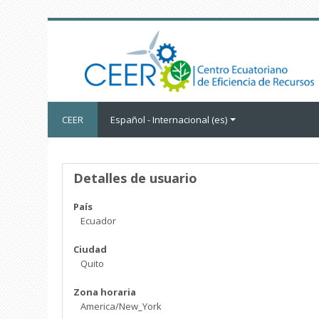
Salta al contenido principal
CEER
Español - Internacional ‎(es)‎
Perfil de usuario
Detalles de usuario
País
Ecuador
Ciudad
Quito
Zona horaria
America/New_York