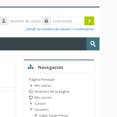
Nombre
de
Acceder
Contraseña
usuario
¿Olvidó su nombre de usuario o contraseña?
Buscar
cursos
Enviar
Salta Navegación
Navegación
Página Principal
Mis cursos
Anuncios de la página
Mis cursos
Cursos
Usuarios
Gaby Tacán Pérez