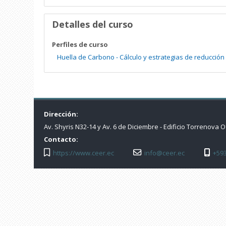
Detalles del curso
Perfiles de curso
Huella de Carbono - Cálculo y estrategias de reducción
Dirección:
Av. Shyris N32-14 y Av. 6 de Diciembre - Edificio Torrenova O
Contacto:
https://www.ceer.ec
info@ceer.ec
+59